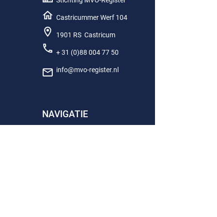
Stichting MVO-Register
Castricummer Werf 104
1901 RS Castricum
+
31 (0)88 004 77 50
info@mvo-register.nl
NAVIGATIE
Geregistreerde
adviseurs
Partners
Disclaimer
Privacy Policy
©2020 by Stichting MVO-Register